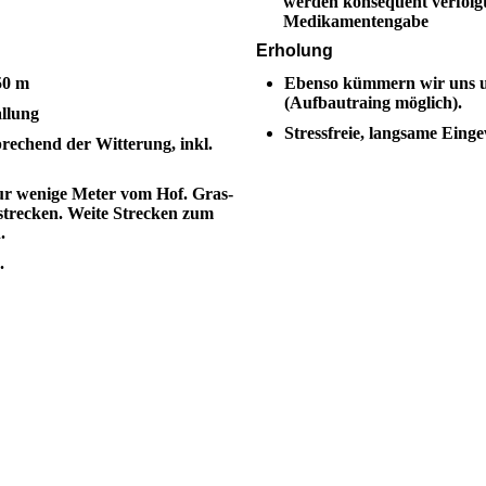
werden konsequent verfolg
Medikamentengabe
Erholung
50 m
Ebenso kümmern wir uns u
(Aufbautraing möglich).
allung
Stressfreie, langsame Ein
prechend der Witterung, inkl.
nur wenige Meter vom Hof. Gras-
strecken. Weite Strecken zum
.
.